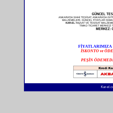
GÜNCEL TES
ANKARA’DA SIHHİ TESİSAT, ANKARA’DA IS
MALZEMELERİ, GÜNCEL FİYATLAR
ISIMA
KAR-EL
İNŞAAT VE TESİSAT MALZEME
TİMKO TİCARET MERKEZİ T
MERKEZ:
FİYATLARIMIZA 
İSKONTO ve ÖD
PEŞİN ÖDEMED
Kar-el.c