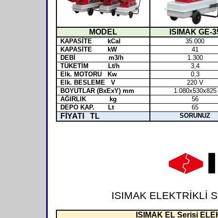
MODEL
ISIMAK GE-3
KAPASİTE kCal
35.000
KAPASİTE kW
41
DEBİ m3/h
1.300
TÜKETİM Lt/h
3,4
Elk. MOTORU Kw
0,3
Elk. BESLEME V
220 V
BOYUTLAR (BxExY) mm
1.080x530x825
AĞIRLIK kg
56
DEPO KAP. Lt
65
FİYATI TL
SORUNUZ
ISIMAK ELEKTRİKLİ S
ISIMAK EL Serisi EL