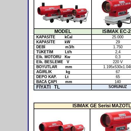
MODEL
ISIMAK EC-2
KAPASİTE kCal
25.000
KAPASİTE kW
29
DEBİ m3/h
1.750
TÜKETİM Lt/h
2,4
Elk. MOTORU Kw
0,3
Elk. BESLEME V
220 V
BOYUTLAR mm
1.195x530x1.04
AĞIRLIK kg
67
DEPO KAP. Lt
65
BACA ÇAPI mm
140
FİYATI TL
SORUNUZ
ISIMAK GE Serisi MAZO