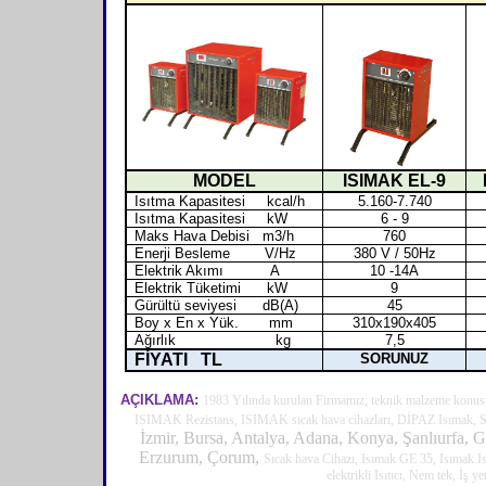
MODEL
ISIMAK EL-9
Isıtma Kapasitesi kcal/h
5.160-7.740
Isıtma Kapasitesi kW
6 - 9
Maks Hava Debisi m3/h
760
Enerji Besleme V/Hz
380 V / 50Hz
Elektrik Akımı A
10 -14A
Elektrik Tüketimi kW
9
Gürültü seviyesi dB(A)
45
Boy x En x Yük. mm
310x190x405
Ağırlık kg
7,5
FİYATI TL
SORUNUZ
AÇIKLAMA:
1983 Yılında kurulan Firmamız; teknik malzeme konusun
ISIMAK Rezistans, ISIMAK sıcak hava cihazları, DİPAZ Isımak, Sıca
İzmir, Bursa, Antalya, Adana, Konya, Şanlıurfa, G
Erzurum, Çorum,
Sıcak hava Cihazı, Isımak GE 35,
Isımak Is
elektrikli Isıtıcı, Nem tek, İş ye