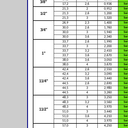
3/8”
17,2
2,6
0,936
Sor
21,3
2
0,952
Sor
1/2"
21,3
2,6
1,200
Sor
21,3
3
1,320
Sor
26,9
2,3
1,400
Sor
30,0
2,6
1,760
Sor
3/4"
30,0
3
1,940
Sor
30,0
3,6
2,340
Sor
33,7
2,6
1,990
Sor
33,7
3
2,200
Sor
33,7
3,2
2,410
Sor
1”
33,7
3,6
2,670
Sor
38,0
3,6
3,050
Sor
38,0
4
3,670
Sor
42,4
2,6
2,550
Sor
42,4
3,2
3,090
Sor
42,4
3,6
3,440
Sor
11/4”
44,5
2,6
2,690
Sor
44,5
3
2,980
Sor
44,5
4
3,260
Sor
48,3
3
3,250
Sor
48,3
3,2
3,560
Sor
48,3
4
3,970
Sor
11/2”
51,0
3
3,440
Sor
51,0
3,6
4,210
Sor
51,0
4
3,970
Sor
57,0
3
4,250
Sor