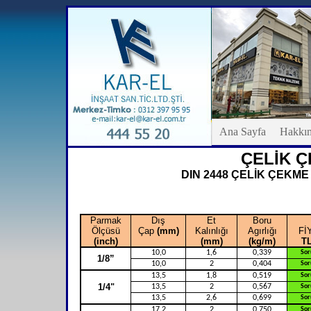
Ana Sayfa
Hakkı
ÇELİK 
DIN 2448 ÇELİK ÇEKME
Parmak
Dış
Et
Boru
Ölçüsü
Çap
(mm)
Kalınlığı
Agırlığı
Fİ
(inch)
(mm)
(kg/m)
T
10,0
1,6
0,339
Sor
1/8”
10,0
2
0,404
Sor
13,5
1,8
0,519
Sor
1/4"
13,5
2
0,567
Sor
13,5
2,6
0,699
Sor
17,2
2
0,750
Sor