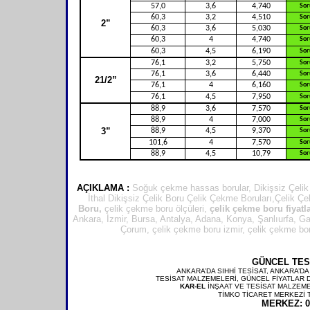
57,0
3,6
4,740
Sor
60,3
3,2
4,510
Sor
2”
60,3
3,6
5,030
Sor
60,3
4
4,740
Sor
60,3
4,5
6,190
Sor
76,1
3,2
5,750
Sor
76,1
3,6
6,440
Sor
21/2”
76,1
4
6,160
Sor
76,1
4,5
7,950
Sor
88,9
3,6
7,570
Sor
88,9
4
7,000
Sor
3”
88,9
4,5
9,370
Sor
101,6
4
7,570
Sor
88,9
4,5
10,79
Sor
AÇIKLAMA :
Soğuk çekme hassas borular, Dikişsiz Çelik
İthal Dikişsiz Çelik Boru Çelik Çekme Boruları,Çelik Ç
Boru,
çelik çekme boru ölçüleri,
çelik çekme boru fiyatl
Ankara, İzmir, Bursa, Antalya, Adana, Konya, Şanlıurfa, G
Çorum,
çelik çekme boru izmir, çelik çekme bor
GÜNCEL TES
ANKARA’DA SIHHİ TESİSAT, ANKARA’D
TESİSAT MALZEMELERİ, GÜNCEL FİYATLA
KAR-EL
İNŞAAT VE TESİSAT MALZEME
TİMKO TİCARET MERKEZİ T
MERKEZ:
0