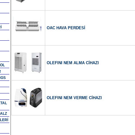
İ
OAC HAVA PERDESİ
OLEFINI NEM ALMA CİHAZI
ROL
R
NGS
OLEFINI NEM VERME CİHAZI
ETAL
MALZ
LERİ