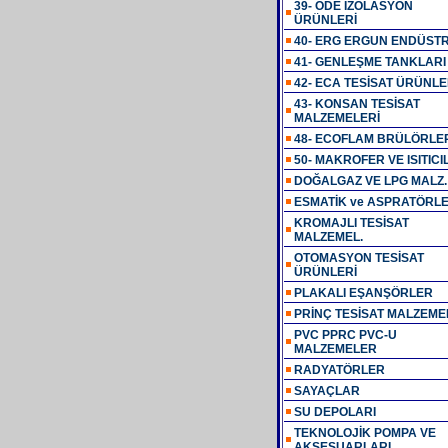
39- ODE İZOLASYON
ÜRÜNLERİ
40- ERG ERGUN ENDÜSTR
41- GENLEŞME TANKLARI
42- ECA TESİSAT ÜRÜNLE
43- KONSAN TESİSAT
MALZEMELERİ
48- ECOFLAM BRÜLÖRLE
50- MAKROFER VE ISITICI
DOĞALGAZ VE LPG MALZ.
ESMATİK ve ASPRATÖRL
KROMAJLI TESİSAT
MALZEMEL.
OTOMASYON TESİSAT
ÜRÜNLERİ
PLAKALI EŞANŞÖRLER
PRİNÇ TESİSAT MALZEME
PVC PPRC PVC-U
MALZEMELER
RADYATÖRLER
SAYAÇLAR
SU DEPOLARI
TEKNOLOJİK POMPA VE
AKSESUARLARI