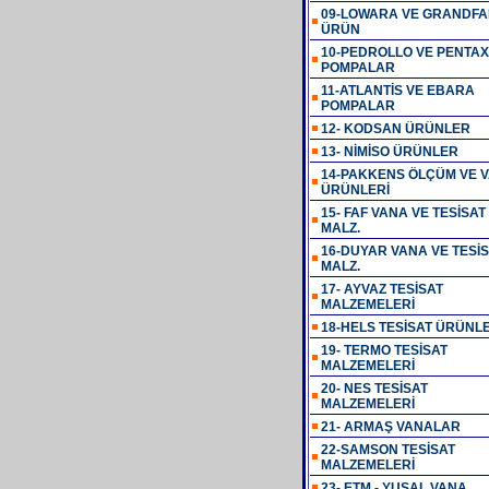
09-LOWARA VE GRANDFA
ÜRÜN
10-PEDROLLO VE PENTAX
POMPALAR
11-ATLANTİS VE EBARA
POMPALAR
12- KODSAN ÜRÜNLER
13- NİMİSO ÜRÜNLER
14-PAKKENS ÖLÇÜM VE V
ÜRÜNLERİ
15- FAF VANA VE TESİSAT
MALZ.
16-DUYAR VANA VE TESİ
MALZ.
17- AYVAZ TESİSAT
MALZEMELERİ
18-HELS TESİSAT ÜRÜNLE
19- TERMO TESİSAT
MALZEMELERİ
20- NES TESİSAT
MALZEMELERİ
21- ARMAŞ VANALAR
22-SAMSON TESİSAT
MALZEMELERİ
23- ETM - YUSAL VANA