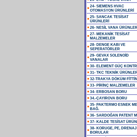
24- SIEMENS HVAC
OTOMASYON ÜRÜNLERİ
25- SANCAK TESİSAT
ÜRÜNLERİ
26- NESİL VANA ÜRÜNLER
27- MEKANİK TESİSAT
MALZEMELER
28- DENGE KABI VE
SEPERATÖRLER
29- GEVAX SOLENOİD
VANALAR
30- ELEMENT GÜÇ KONT
31- TKC TEKNİK ÜRÜNLE
32-TRAKYA DÖKÜM FİTTİ
33- PİRİNÇ MALZEMELER
34- ERBOSAN BORU
34.-ÇAYIROVA BORU
35- PAKTERMO ESNEK M
BAĞ.
36- SARDOĞAN PATENT 
37- KALDE TESİSAT ÜRÜN
38- KORUGE, PE, DRENAJ
BORULAR